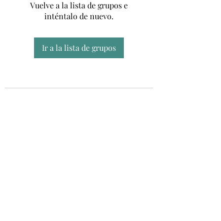
Vuelve a la lista de grupos e
inténtalo de nuevo.
Ir a la lista de grupos
Unidad CSUR de Esclerosis Múltiple
UEMAC
Hospital Virgen Macarena, Sevilla