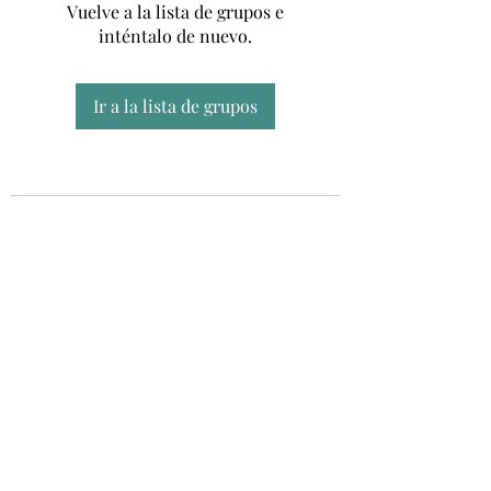
Vuelve a la lista de grupos e
inténtalo de nuevo.
Ir a la lista de grupos
Unidad CSUR de Esclerosis Múltiple
UEMAC
Hospital Virgen Macarena, Sevilla