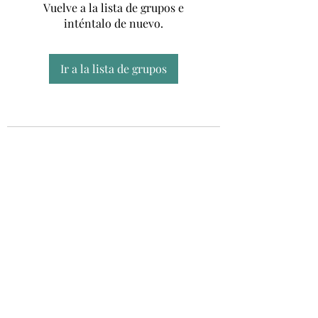
Vuelve a la lista de grupos e
inténtalo de nuevo.
Ir a la lista de grupos
Unidad CSUR de Esclerosis Múltiple
UEMAC
Hospital Virgen Macarena, Sevilla