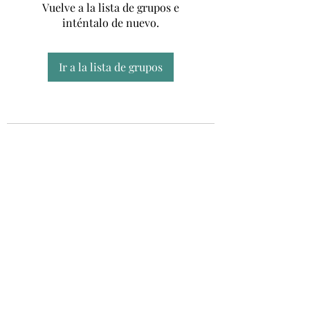
Vuelve a la lista de grupos e
inténtalo de nuevo.
Ir a la lista de grupos
Unidad CSUR de Esclerosis Múltiple
UEMAC
Hospital Virgen Macarena, Sevilla