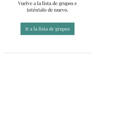
Vuelve a la lista de grupos e
inténtalo de nuevo.
Ir a la lista de grupos
Unidad CSUR de Esclerosis Múltiple
UEMAC
Hospital Virgen Macarena, Sevilla