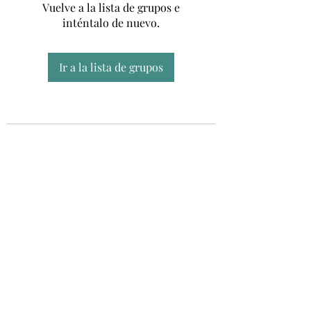
Vuelve a la lista de grupos e
inténtalo de nuevo.
Ir a la lista de grupos
Unidad CSUR de Esclerosis Múltiple
UEMAC
Hospital Virgen Macarena, Sevilla