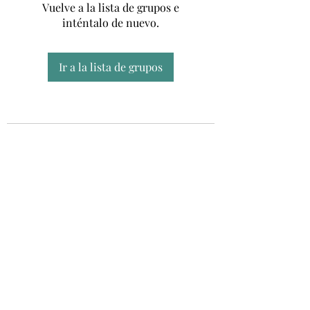
Vuelve a la lista de grupos e
inténtalo de nuevo.
Ir a la lista de grupos
Unidad CSUR de Esclerosis Múltiple
UEMAC
Hospital Virgen Macarena, Sevilla