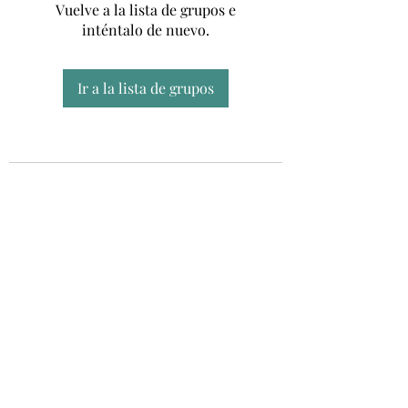
Vuelve a la lista de grupos e
inténtalo de nuevo.
Ir a la lista de grupos
Unidad CSUR de Esclerosis Múltiple
UEMAC
Hospital Virgen Macarena, Sevilla