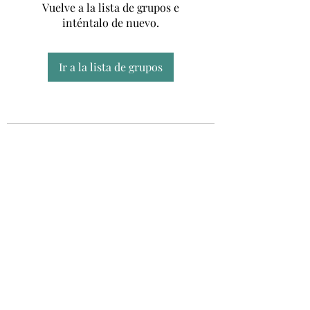
Vuelve a la lista de grupos e
inténtalo de nuevo.
Ir a la lista de grupos
Unidad CSUR de Esclerosis Múltiple
UEMAC
Hospital Virgen Macarena, Sevilla