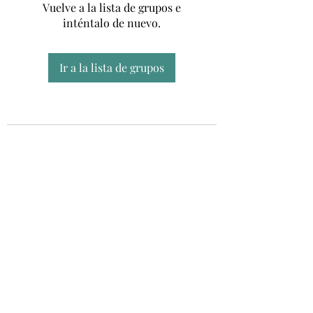
Vuelve a la lista de grupos e
inténtalo de nuevo.
Ir a la lista de grupos
Unidad CSUR de Esclerosis Múltiple
UEMAC
Hospital Virgen Macarena, Sevilla