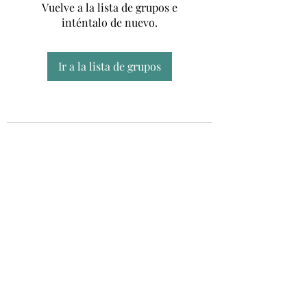
Vuelve a la lista de grupos e
inténtalo de nuevo.
Ir a la lista de grupos
Unidad CSUR de Esclerosis Múltiple
UEMAC
Hospital Virgen Macarena, Sevilla