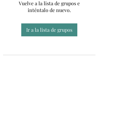
Vuelve a la lista de grupos e
inténtalo de nuevo.
Ir a la lista de grupos
Unidad CSUR de Esclerosis Múltiple
UEMAC
Hospital Virgen Macarena, Sevilla