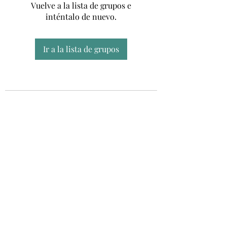
Vuelve a la lista de grupos e
inténtalo de nuevo.
Ir a la lista de grupos
Unidad CSUR de Esclerosis Múltiple
UEMAC
Hospital Virgen Macarena, Sevilla