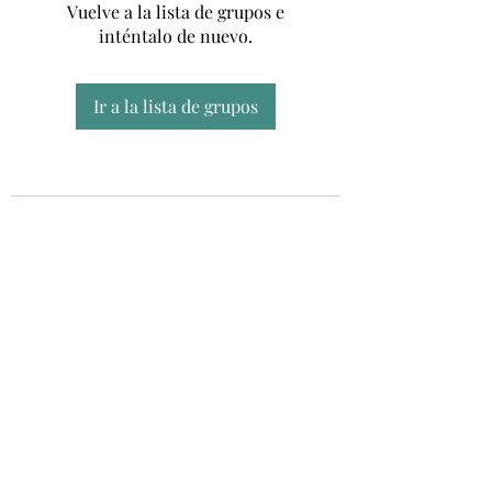
Vuelve a la lista de grupos e
inténtalo de nuevo.
Ir a la lista de grupos
Unidad CSUR de Esclerosis Múltiple
UEMAC
Hospital Virgen Macarena, Sevilla