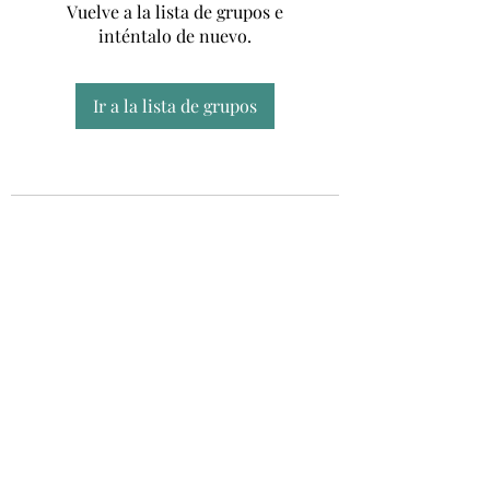
Vuelve a la lista de grupos e
inténtalo de nuevo.
Ir a la lista de grupos
Unidad CSUR de Esclerosis Múltiple
UEMAC
Hospital Virgen Macarena, Sevilla