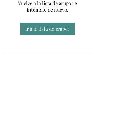
Vuelve a la lista de grupos e
inténtalo de nuevo.
Ir a la lista de grupos
Unidad CSUR de Esclerosis Múltiple
UEMAC
Hospital Virgen Macarena, Sevilla