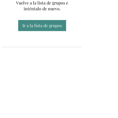
Vuelve a la lista de grupos e
inténtalo de nuevo.
Ir a la lista de grupos
Unidad CSUR de Esclerosis Múltiple
UEMAC
Hospital Virgen Macarena, Sevilla