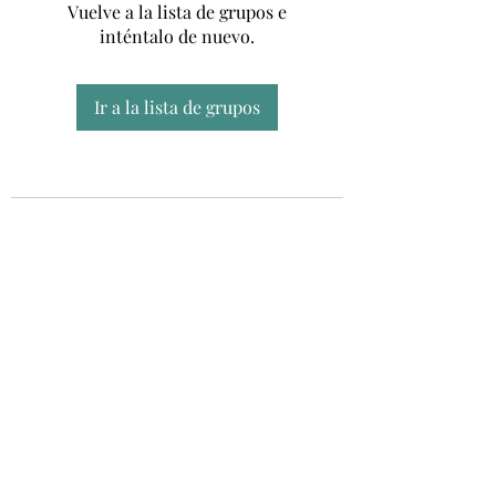
Vuelve a la lista de grupos e
inténtalo de nuevo.
Ir a la lista de grupos
Unidad CSUR de Esclerosis Múltiple
UEMAC
Hospital Virgen Macarena, Sevilla