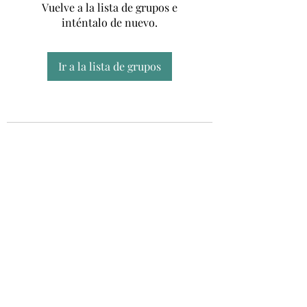
Vuelve a la lista de grupos e
inténtalo de nuevo.
Ir a la lista de grupos
Unidad CSUR de Esclerosis Múltiple
UEMAC
Hospital Virgen Macarena, Sevilla