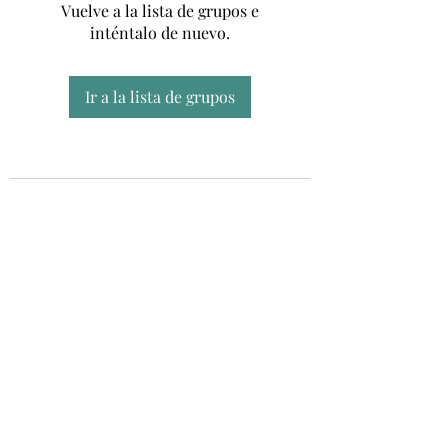
Vuelve a la lista de grupos e
inténtalo de nuevo.
Ir a la lista de grupos
Unidad CSUR de Esclerosis Múltiple
UEMAC
Hospital Virgen Macarena, Sevilla