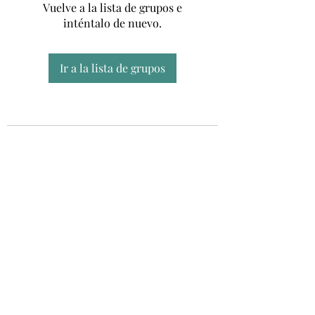
Vuelve a la lista de grupos e
inténtalo de nuevo.
Ir a la lista de grupos
Unidad CSUR de Esclerosis Múltiple
UEMAC
Hospital Virgen Macarena, Sevilla