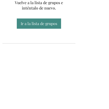
Vuelve a la lista de grupos e
inténtalo de nuevo.
Ir a la lista de grupos
Unidad CSUR de Esclerosis Múltiple
UEMAC
Hospital Virgen Macarena, Sevilla