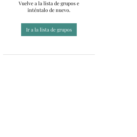
Vuelve a la lista de grupos e
inténtalo de nuevo.
Ir a la lista de grupos
Unidad CSUR de Esclerosis Múltiple
UEMAC
Hospital Virgen Macarena, Sevilla