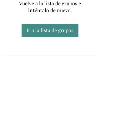
Vuelve a la lista de grupos e
inténtalo de nuevo.
Ir a la lista de grupos
Unidad CSUR de Esclerosis Múltiple
UEMAC
Hospital Virgen Macarena, Sevilla