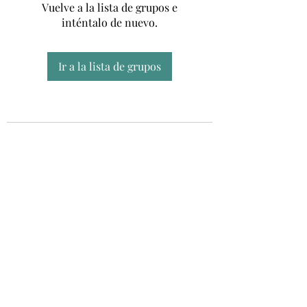
Vuelve a la lista de grupos e
inténtalo de nuevo.
Ir a la lista de grupos
Unidad CSUR de Esclerosis Múltiple
UEMAC
Hospital Virgen Macarena, Sevilla