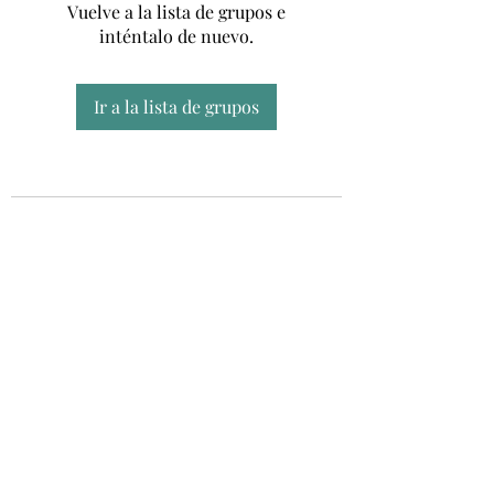
Vuelve a la lista de grupos e
inténtalo de nuevo.
Ir a la lista de grupos
Unidad CSUR de Esclerosis Múltiple
UEMAC
Hospital Virgen Macarena, Sevilla