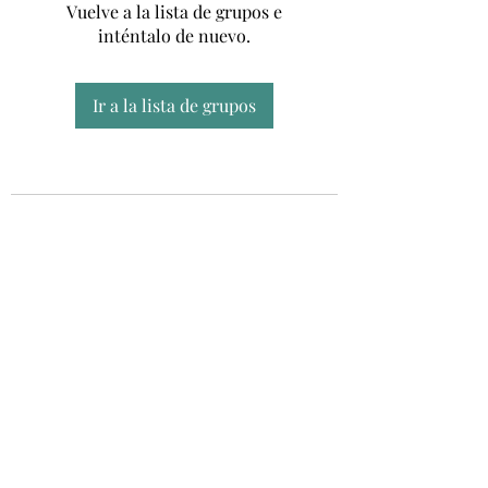
Vuelve a la lista de grupos e
inténtalo de nuevo.
Ir a la lista de grupos
Unidad CSUR de Esclerosis Múltiple
UEMAC
Hospital Virgen Macarena, Sevilla