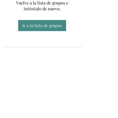
Vuelve a la lista de grupos e
inténtalo de nuevo.
Ir a la lista de grupos
Unidad CSUR de Esclerosis Múltiple
UEMAC
Hospital Virgen Macarena, Sevilla