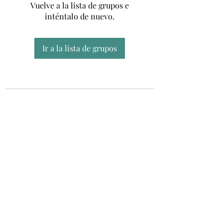
Vuelve a la lista de grupos e
inténtalo de nuevo.
Ir a la lista de grupos
Unidad CSUR de Esclerosis Múltiple
UEMAC
Hospital Virgen Macarena, Sevilla