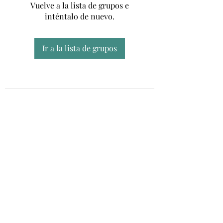
Vuelve a la lista de grupos e
inténtalo de nuevo.
Ir a la lista de grupos
Unidad CSUR de Esclerosis Múltiple
UEMAC
Hospital Virgen Macarena, Sevilla