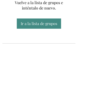
Vuelve a la lista de grupos e
inténtalo de nuevo.
Ir a la lista de grupos
Unidad CSUR de Esclerosis Múltiple
UEMAC
Hospital Virgen Macarena, Sevilla