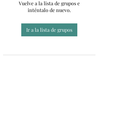
Vuelve a la lista de grupos e
inténtalo de nuevo.
Ir a la lista de grupos
Unidad CSUR de Esclerosis Múltiple
UEMAC
Hospital Virgen Macarena, Sevilla