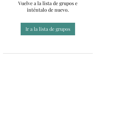
Vuelve a la lista de grupos e
inténtalo de nuevo.
Ir a la lista de grupos
Unidad CSUR de Esclerosis Múltiple
UEMAC
Hospital Virgen Macarena, Sevilla