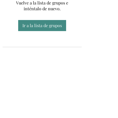
Vuelve a la lista de grupos e
inténtalo de nuevo.
Ir a la lista de grupos
Unidad CSUR de Esclerosis Múltiple
UEMAC
Hospital Virgen Macarena, Sevilla