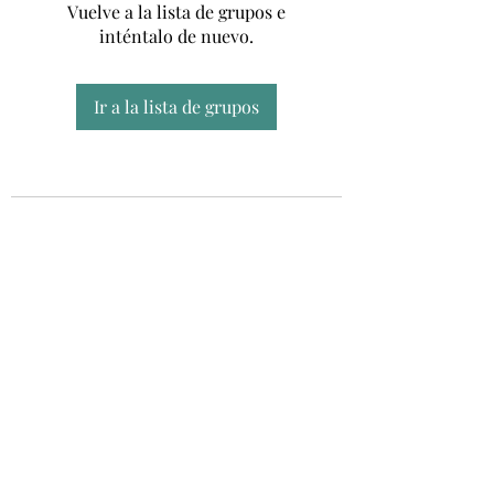
Vuelve a la lista de grupos e
inténtalo de nuevo.
Ir a la lista de grupos
Unidad CSUR de Esclerosis Múltiple
UEMAC
Hospital Virgen Macarena, Sevilla