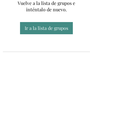
Vuelve a la lista de grupos e
inténtalo de nuevo.
Ir a la lista de grupos
Unidad CSUR de Esclerosis Múltiple
UEMAC
Hospital Virgen Macarena, Sevilla