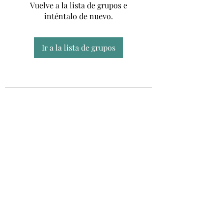
Vuelve a la lista de grupos e
inténtalo de nuevo.
Ir a la lista de grupos
Unidad CSUR de Esclerosis Múltiple
UEMAC
Hospital Virgen Macarena, Sevilla