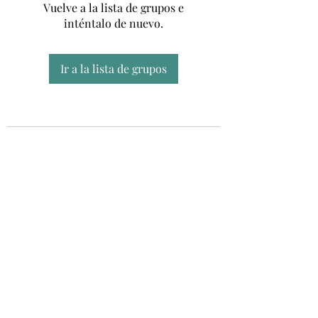
Vuelve a la lista de grupos e
inténtalo de nuevo.
Ir a la lista de grupos
Unidad CSUR de Esclerosis Múltiple
UEMAC
Hospital Virgen Macarena, Sevilla