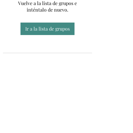
Vuelve a la lista de grupos e
inténtalo de nuevo.
Ir a la lista de grupos
Unidad CSUR de Esclerosis Múltiple
UEMAC
Hospital Virgen Macarena, Sevilla