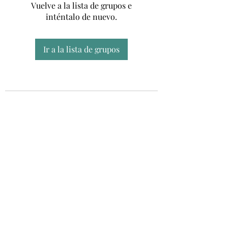
Vuelve a la lista de grupos e
inténtalo de nuevo.
Ir a la lista de grupos
Unidad CSUR de Esclerosis Múltiple
UEMAC
Hospital Virgen Macarena, Sevilla