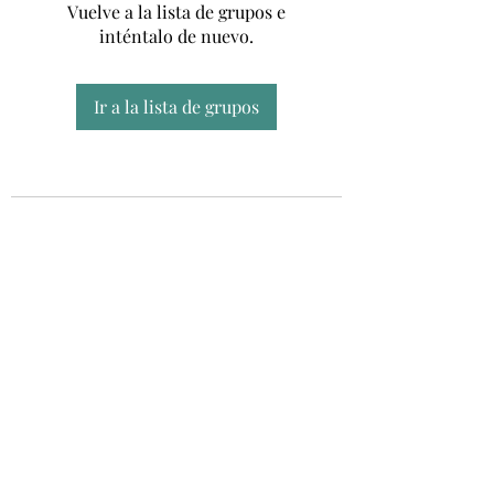
Vuelve a la lista de grupos e
inténtalo de nuevo.
Ir a la lista de grupos
Unidad CSUR de Esclerosis Múltiple
UEMAC
Hospital Virgen Macarena, Sevilla