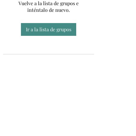
Vuelve a la lista de grupos e
inténtalo de nuevo.
Ir a la lista de grupos
Unidad CSUR de Esclerosis Múltiple
UEMAC
Hospital Virgen Macarena, Sevilla