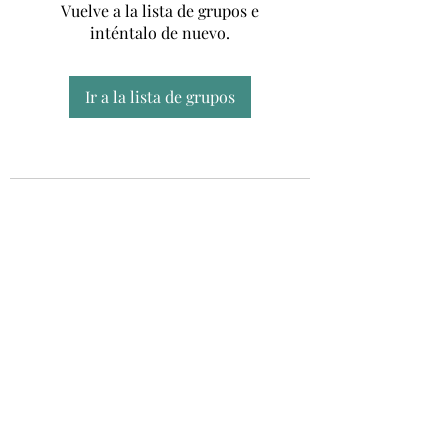
Vuelve a la lista de grupos e
inténtalo de nuevo.
Ir a la lista de grupos
Unidad CSUR de Esclerosis Múltiple
UEMAC
Hospital Virgen Macarena, Sevilla