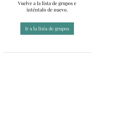
Vuelve a la lista de grupos e
inténtalo de nuevo.
Ir a la lista de grupos
Unidad CSUR de Esclerosis Múltiple
UEMAC
Hospital Virgen Macarena, Sevilla