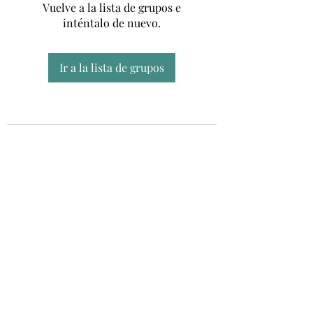
Vuelve a la lista de grupos e
inténtalo de nuevo.
Ir a la lista de grupos
Unidad CSUR de Esclerosis Múltiple
UEMAC
Hospital Virgen Macarena, Sevilla