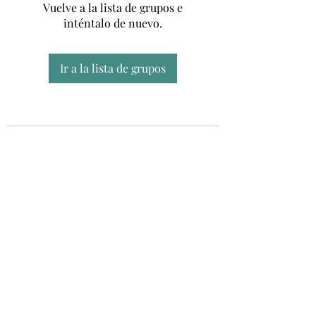
Vuelve a la lista de grupos e
inténtalo de nuevo.
Ir a la lista de grupos
Unidad CSUR de Esclerosis Múltiple
UEMAC
Hospital Virgen Macarena, Sevilla