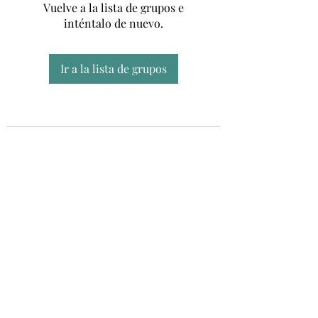
Vuelve a la lista de grupos e
inténtalo de nuevo.
Ir a la lista de grupos
Unidad CSUR de Esclerosis Múltiple
UEMAC
Hospital Virgen Macarena, Sevilla