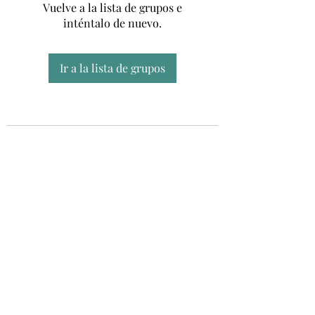
Vuelve a la lista de grupos e
inténtalo de nuevo.
Ir a la lista de grupos
Unidad CSUR de Esclerosis Múltiple
UEMAC
Hospital Virgen Macarena, Sevilla