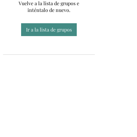
Vuelve a la lista de grupos e
inténtalo de nuevo.
Ir a la lista de grupos
Unidad CSUR de Esclerosis Múltiple
UEMAC
Hospital Virgen Macarena, Sevilla