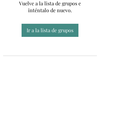
Vuelve a la lista de grupos e
inténtalo de nuevo.
Ir a la lista de grupos
Unidad CSUR de Esclerosis Múltiple
UEMAC
Hospital Virgen Macarena, Sevilla